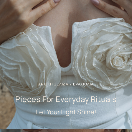
ΑΡΧΙΚΗ ΣΕΛΙΔΑ
/ ΒΡΑΧΙΟΛΙΑ
Pieces For Everyday Rituals
Let Your Light Shine!