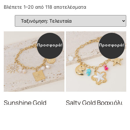
Βλέπετε 1–20 από 118 αποτελέσματα
Προσφορά!
Προσφορά!
Sunshine Gold
Salty Gold Βραχιόλι
Βραχιόλι Με
Με Κρεμαστά
Κρεμαστά Στοιχεία
Στοιχεία
29,00
€
24,65
€
29,00
€
24,65
€