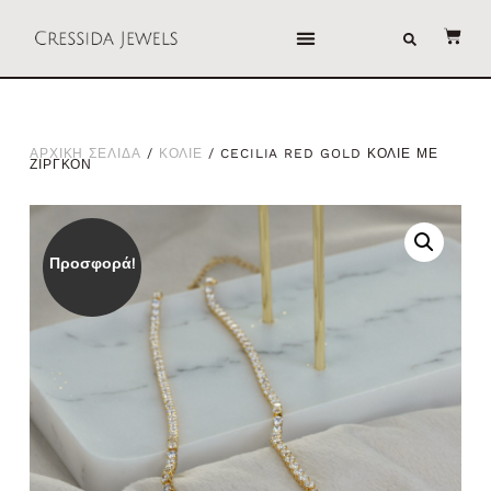
ΑΡΧΙΚΗ ΣΕΛΙΔΑ
/
ΚΟΛΙΕ
/ CECILIA RED GOLD ΚΟΛΙΕ ΜΕ
ΖΙΡΓΚΟΝ
Προσφορά!