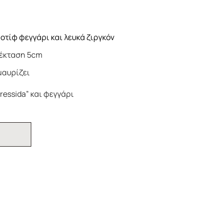
μοτίφ φεγγάρι και λευκά ζιργκόν
οέκταση 5cm
μαυρίζει
ressida” και φεγγάρι
Ι