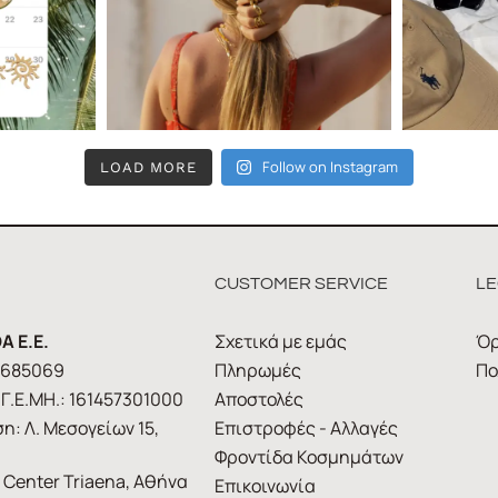
Follow on Instagram
LOAD MORE
CUSTOMER SERVICE
LE
A E.E.
Σχετικά με εμάς
Όρ
1685069
Πληρωμές
Πο
Γ.Ε.ΜΗ.: 161457301000
Αποστολές
η: Λ. Μεσογείων 15,
Επιστροφές - Αλλαγές
Φροντίδα Κοσμημάτων
 Center Triaena, Αθήνα
Επικοινωνία