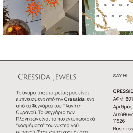
SAY HI
CRESSID
Το όνομα της εταιρείας μας είναι
ΑΦΜ: 80
εμπνευσμένο από την
Cressida
, ένα
από τα Φεγγάρια του Πλανήτη
Αριθμός 
Ουρανού. Τα Φεγγάρια των
Διεύθυνσ
Πλανητών είναι τα πιο εντυπωσιακά
11526
“κοσμήματα” του νυχτερινού
Business
ουρανού. Έτσι και τα κοσμήματα