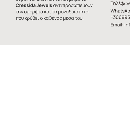
Τηλέφων
Cressida Jewels
αντιπροσωπεύουν
WhatsAp
την ομορφιά και τη μοναδικότητα
+306995
που κρύβει ο καθένας μέσα του.
Email:
in