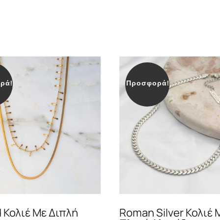
ρά!
Προσφορά!
d Κολιέ Με Διπλή
Roman Silver Κολιέ 