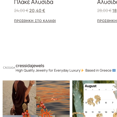
Πλακέ Αλυσίδα
Αλυσίδ
24,00
€
20,40
€
28,00
€
1
ΠΡΟΣΘΗΚΗ ΣΤΟ ΚΑΛΑΘΙ
ΠΡΟΣΘΗΚΗ
cressidajewels
High Quality Jewelry for Everyday Luxury
Based in Greece