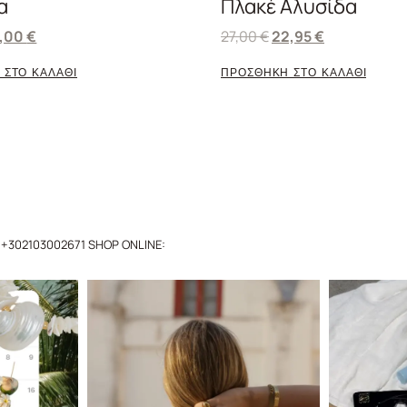
α
Πλακέ Αλυσίδα
8,00
€
27,00
€
22,95
€
 ΣΤΟ ΚΑΛΑΘΙ
ΠΡΟΣΘΗΚΗ ΣΤΟ ΚΑΛΑΘΙ
+302103002671
SHOP ONLINE: