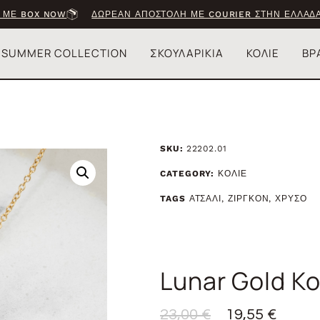
 ΜΕ BOX NOW
ΔΩΡΕΑΝ ΑΠΟΣΤΟΛΗ ΜΕ COURIER ΣΤΗΝ ΕΛΛΑΔΑ
SUMMER COLLECTION
ΣΚΟΥΛΑΡΙΚΙΑ
ΚΟΛΙΕ
ΒΡ
Ν
SKU:
22202.01
CATEGORY:
ΚΟΛΙΕ
TAGS
ΑΤΣΑΛΙ
,
ΖΙΡΓΚΟΝ
,
ΧΡΥΣΟ
Lunar Gold Κο
23,00
€
19,55
€