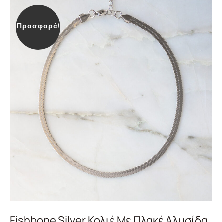
Προσφορά!
Fishbone Silver Κολιέ Με Πλακέ Αλυσίδα