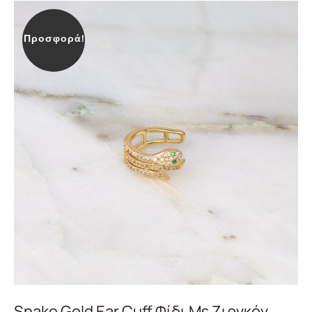
Προσφορά!
Snake Gold Ear Cuff Φίδι Με Ζιργκόν