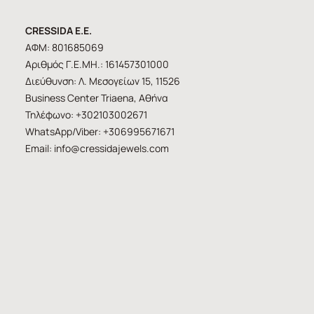
CRESSIDA E.E.
ΑΦΜ: 801685069
Αριθμός Γ.Ε.ΜΗ.: 161457301000
Διεύθυνση: Λ. Μεσογείων 15, 11526
Business Center Triaena, Αθήνα
Τηλέφωνο: +302103002671
WhatsApp/Viber: +306995671671
Email:
info@cressidajewels.com