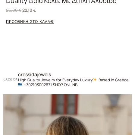
Duality Gold Κολιέ Με Διπλή Αλυσίδα
26,00
€
22,10
€
ΠΡΟΣΘΗΚΗ ΣΤΟ ΚΑΛΑΘΙ
cressidajewels
High Quality Jewelry for Everyday Luxury
Based in Greece
+302103002671
SHOP ONLINE: