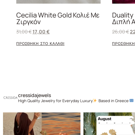
Cecilia White Gold Κολιέ Με
Duality
Ζιργκόν
Διπλή 
31,00
€
17,00
€
26,00
€
2
ΠΡΟΣΘΗΚΗ ΣΤΟ ΚΑΛΑΘΙ
ΠΡΟΣΘΗΚΗ
cressidajewels
High Quality Jewelry for Everyday Luxury
Based in Greece