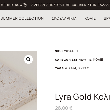
 ΜΕ BOX NOW
ΔΩΡΕΑΝ ΑΠΟΣΤΟΛΗ ΜΕ COURIER ΣΤΗΝ ΕΛΛΑΔΑ
SUMMER COLLECTION
ΣΚΟΥΛΑΡΙΚΙΑ
ΚΟΛΙΕ
ΒΡ
SKU:
26044.01
CATEGORIES:
NEW IN
,
ΚΟΛΙΕ
TAGS
ΑΤΣΑΛΙ
,
ΧΡΥΣΟ
Lyra Gold Κο
28,00
€