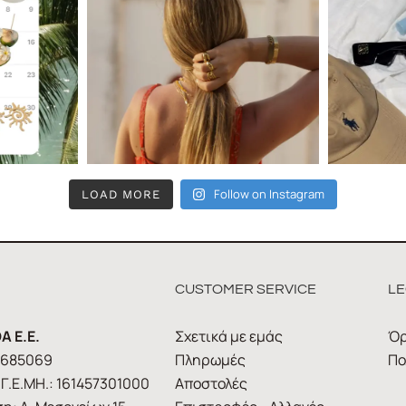
Follow on Instagram
LOAD MORE
CUSTOMER SERVICE
LE
A E.E.
Σχετικά με εμάς
Όρ
1685069
Πληρωμές
Πο
Γ.Ε.ΜΗ.: 161457301000
Αποστολές