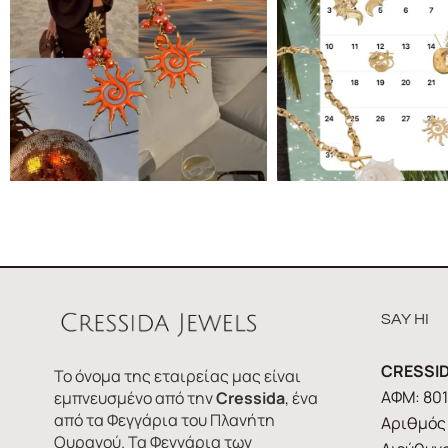
SAY HI
CRESSID
Το όνομα της εταιρείας μας είναι
ΑΦΜ: 80
εμπνευσμένο από την
Cressida
, ένα
από τα Φεγγάρια του Πλανήτη
Αριθμός 
Ουρανού. Τα Φεγγάρια των