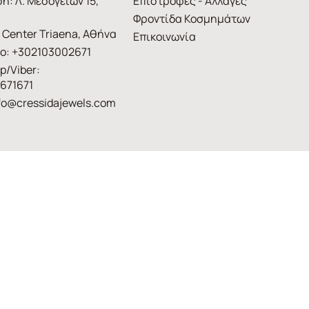
η: Λ. Μεσογείων 15,
Επιστροφές - Αλλαγές
Φροντίδα Κοσμημάτων
 Center Triaena, Αθήνα
Επικοινωνία
ο: +302103002671
p/Viber:
671671
fo@cressidajewels.com