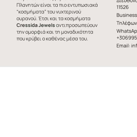
Διεύθυνσ
Πλανητών είναι τα πιο εντυπωσιακά
11526
“κοσμήματα” του νυχτερινού
Business
ουρανού. Έτσι και τα κοσμήματα
Τηλέφων
Cressida Jewels
αντιπροσωπεύουν
WhatsAp
την ομορφιά και τη μοναδικότητα
+306995
που κρύβει ο καθένας μέσα του.
Email:
in