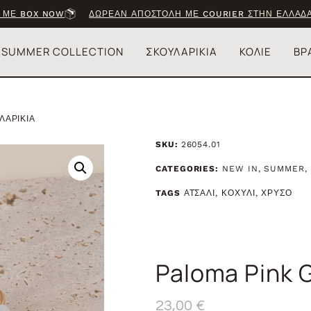
 ΜΕ BOX NOW
ΔΩΡΕΑΝ ΑΠΟΣΤΟΛΗ ΜΕ COURIER ΣΤΗΝ ΕΛΛΑΔΑ
SUMMER COLLECTION
ΣΚΟΥΛΑΡΙΚΙΑ
ΚΟΛΙΕ
ΒΡ
ΛΑΡΙΚΙΑ
SKU:
26054.01
CATEGORIES:
NEW IN
,
SUMMER
,
TAGS
ΑΤΣΑΛΙ
,
ΚΟΧΥΛΙ
,
ΧΡΥΣΟ
Paloma Pink 
23,00
€