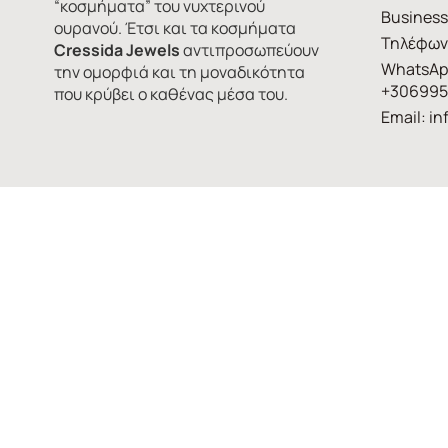
“κοσμήματα” του νυχτερινού
Business
ουρανού. Έτσι και τα κοσμήματα
Τηλέφων
Cressida Jewels
αντιπροσωπεύουν
WhatsAp
την ομορφιά και τη μοναδικότητα
+306995
που κρύβει ο καθένας μέσα του.
Email:
in