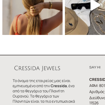
SAY HI
CRESSID
Το όνομα της εταιρείας μας είναι
ΑΦΜ: 80
εμπνευσμένο από την
Cressida
, ένα
από τα Φεγγάρια του Πλανήτη
Αριθμός 
Ουρανού. Τα Φεγγάρια των
Διεύθυνσ
Πλανητών είναι τα πιο εντυπωσιακά
11526