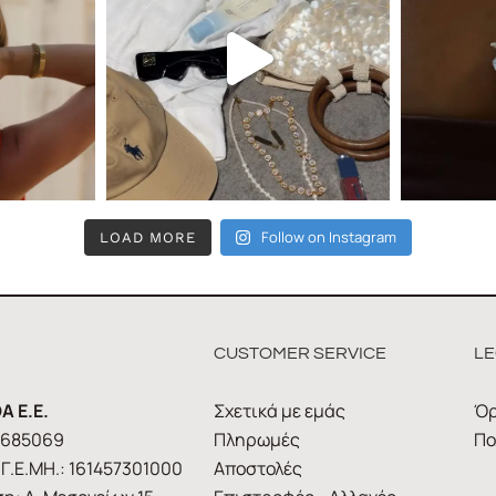
Follow on Instagram
LOAD MORE
CUSTOMER SERVICE
LE
A E.E.
Σχετικά με εμάς
Όρ
1685069
Πληρωμές
Πο
Γ.Ε.ΜΗ.: 161457301000
Αποστολές