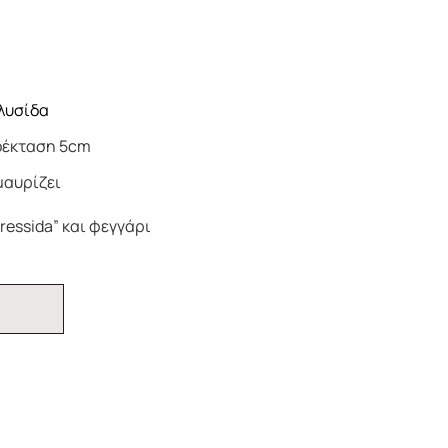
λυσίδα
οέκταση 5cm
μαυρίζει
ressida” και φεγγάρι
Ι