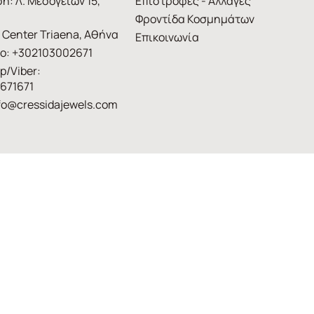
η: Λ. Μεσογείων 15,
Επιστροφές - Αλλαγές
Φροντίδα Κοσμημάτων
 Center Triaena, Αθήνα
Επικοινωνία
ο: +302103002671
p/Viber:
671671
fo@cressidajewels.com