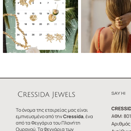
SAY HI
CRESSID
Το όνομα της εταιρείας μας είναι
ΑΦΜ: 80
εμπνευσμένο από την
Cressida
, ένα
από τα Φεγγάρια του Πλανήτη
Αριθμός 
Ουρανού. Τα Φεγγάρια των