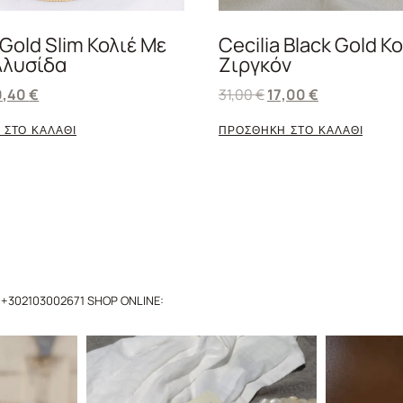
Gold Slim Κολιέ Με
Cecilia Black Gold Κ
Αλυσίδα
Ζιργκόν
0,40
€
31,00
€
17,00
€
 ΣΤΟ ΚΑΛΑΘΙ
ΠΡΟΣΘΗΚΗ ΣΤΟ ΚΑΛΑΘΙ
+302103002671
SHOP ONLINE: