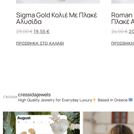
Sigma Gold Κολιέ Με Πλακέ
Roman 
Αλυσίδα
Πλακέ 
23,00
€
19,55
€
24,00
€
2
ΠΡΟΣΘΗΚΗ ΣΤΟ ΚΑΛΑΘΙ
ΠΡΟΣΘΗΚΗ
cressidajewels
High Quality Jewelry for Everyday Luxury
Based in Greece