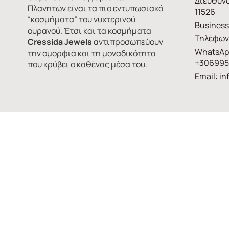
Διεύθυνσ
Πλανητών είναι τα πιο εντυπωσιακά
11526
“κοσμήματα” του νυχτερινού
Business
ουρανού. Έτσι και τα κοσμήματα
Τηλέφων
Cressida Jewels
αντιπροσωπεύουν
WhatsAp
την ομορφιά και τη μοναδικότητα
+306995
που κρύβει ο καθένας μέσα του.
Email:
in