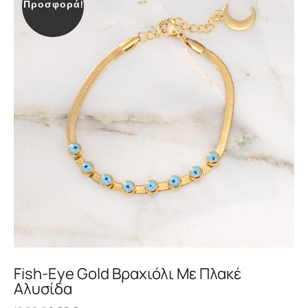
Προσφορά!
Fish-Eye Gold Βραχιόλι Με Πλακέ
Αλυσίδα