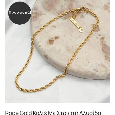
Προσφορά!
Rope Gold Κολιέ Με Στριφτή Αλυσίδα