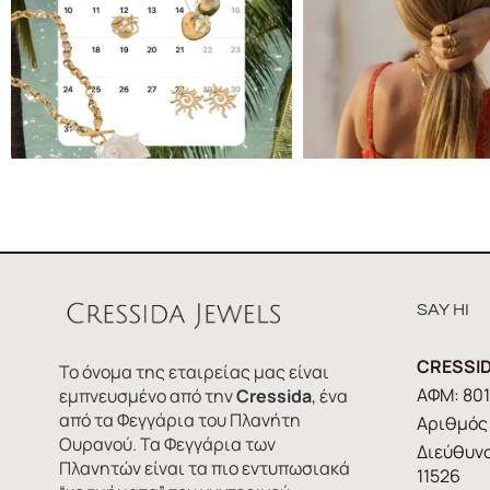
SAY HI
CRESSID
Το όνομα της εταιρείας μας είναι
ΑΦΜ: 80
εμπνευσμένο από την
Cressida
, ένα
από τα Φεγγάρια του Πλανήτη
Αριθμός 
Ουρανού. Τα Φεγγάρια των
Διεύθυνσ
Πλανητών είναι τα πιο εντυπωσιακά
11526