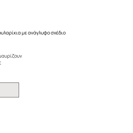
ουλαρίκια με ανάγλυφο σχέδιο
 μαυρίζουν
ς
Ι