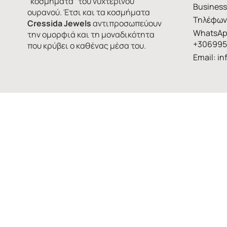
“κοσμήματα” του νυχτερινού
Business
ουρανού. Έτσι και τα κοσμήματα
Τηλέφων
Cressida Jewels
αντιπροσωπεύουν
WhatsAp
την ομορφιά και τη μοναδικότητα
+306995
που κρύβει ο καθένας μέσα του.
Email:
in