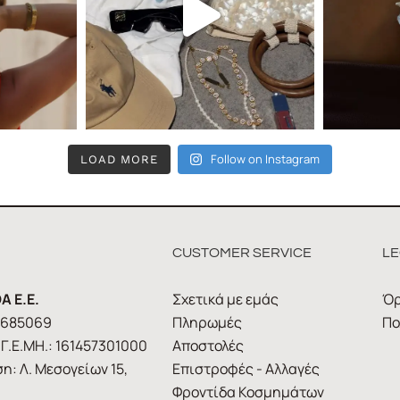
Follow on Instagram
LOAD MORE
CUSTOMER SERVICE
LE
A E.E.
Σχετικά με εμάς
Όρ
1685069
Πληρωμές
Πο
Γ.Ε.ΜΗ.: 161457301000
Αποστολές
η: Λ. Μεσογείων 15,
Επιστροφές - Αλλαγές
Φροντίδα Κοσμημάτων