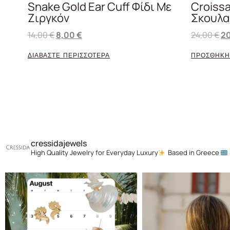
Snake Gold Ear Cuff Φίδι Με
Croissa
Ζιργκόν
Σκουλα
14,00
€
8,00
€
24,00
€
2
ΔΙΑΒΑΣΤΕ ΠΕΡΙΣΣΟΤΕΡΑ
ΠΡΟΣΘΗΚΗ
cressidajewels
High Quality Jewelry for Everyday Luxury
Based in Greece