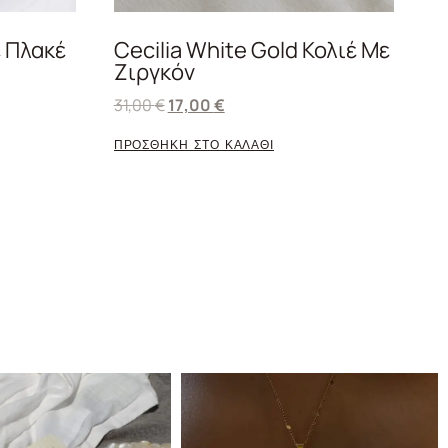
ε Πλακέ
Cecilia White Gold Κολιέ Με
Ζιργκόν
31,00
€
17,00
€
ΠΡΟΣΘΗΚΗ ΣΤΟ ΚΑΛΑΘΙ