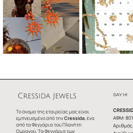
SAY HI
CRESSID
Το όνομα της εταιρείας μας είναι
ΑΦΜ: 80
εμπνευσμένο από την
Cressida
, ένα
από τα Φεγγάρια του Πλανήτη
Αριθμός 
Ουρανού. Τα Φεγγάρια των