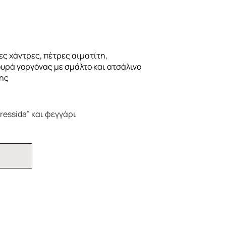
νες χάντρες, πέτρες αιματίτη,
υρά γοργόνας με σμάλτο και ατσάλινο
ης
ressida” και φεγγάρι
Ι