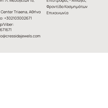
η: Λ. Μεσογείων 15,
Επιστροφές - Αλλαγές
Φροντίδα Κοσμημάτων
 Center Triaena, Αθήνα
Επικοινωνία
ο: +302103002671
p/Viber:
671671
fo@cressidajewels.com