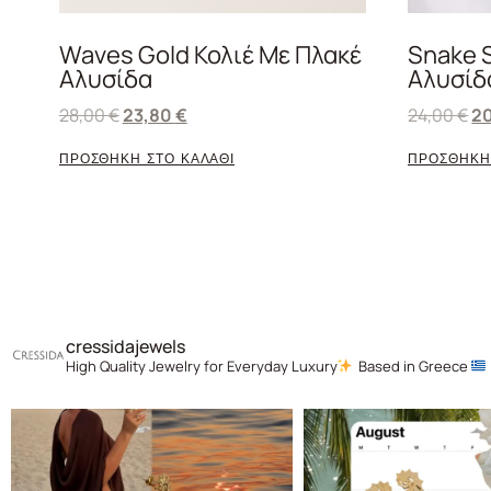
Waves Gold Κολιέ Με Πλακέ
Snake S
Αλυσίδα
Αλυσίδ
28,00
€
23,80
€
24,00
€
2
ΠΡΟΣΘΗΚΗ ΣΤΟ ΚΑΛΑΘΙ
ΠΡΟΣΘΗΚΗ
cressidajewels
High Quality Jewelry for Everyday Luxury
Based in Greece