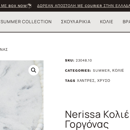
 ΜΕ BOX NOW
ΔΩΡΕΑΝ ΑΠΟΣΤΟΛΗ ΜΕ COURIER ΣΤΗΝ ΕΛΛΑΔΑ
SUMMER COLLECTION
ΣΚΟΥΛΑΡΙΚΙΑ
ΚΟΛΙΕ
ΒΡ
ΟΝΑΣ
SKU:
23048.10
CATEGORIES:
SUMMER
,
ΚΟΛΙΕ
TAGS
ΧΑΝΤΡΕΣ
,
ΧΡΥΣΟ
Nerissa Κολι
Γοργόνας