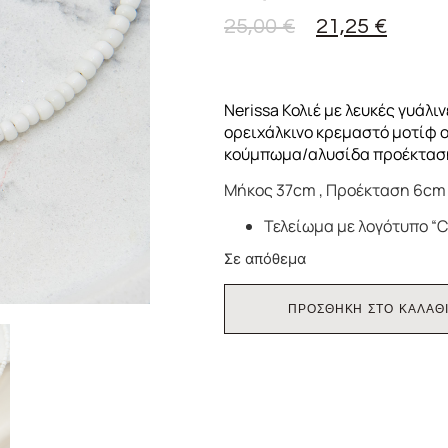
25,00
€
21,25
€
Nerissa Κολιέ με λευκές γυάλι
ορειχάλκινο κρεμαστό μοτίφ ο
κούμπωμα/αλυσίδα προέκτασ
Μήκος 37cm , Προέκταση 6cm
Τελείωμα με λογότυπο “C
Σε απόθεμα
ΠΡΟΣΘΗΚΗ ΣΤΟ ΚΑΛΑΘ