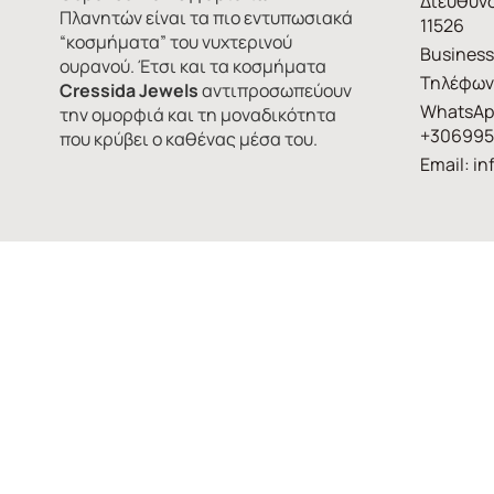
Διεύθυνσ
Πλανητών είναι τα πιο εντυπωσιακά
11526
“κοσμήματα” του νυχτερινού
Business
ουρανού. Έτσι και τα κοσμήματα
Τηλέφων
Cressida Jewels
αντιπροσωπεύουν
WhatsAp
την ομορφιά και τη μοναδικότητα
+306995
που κρύβει ο καθένας μέσα του.
Email:
in