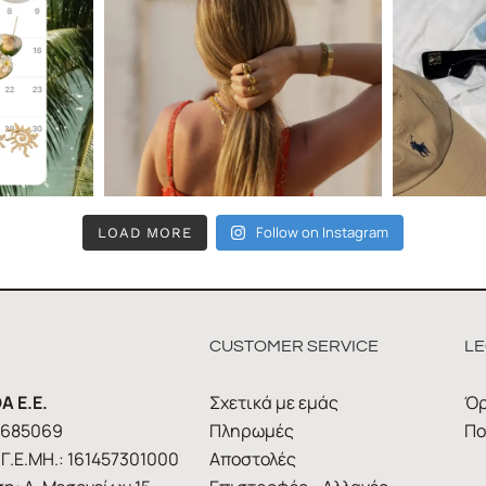
Follow on Instagram
LOAD MORE
CUSTOMER SERVICE
LE
A E.E.
Σχετικά με εμάς
Όρ
1685069
Πληρωμές
Πο
Γ.Ε.ΜΗ.: 161457301000
Αποστολές