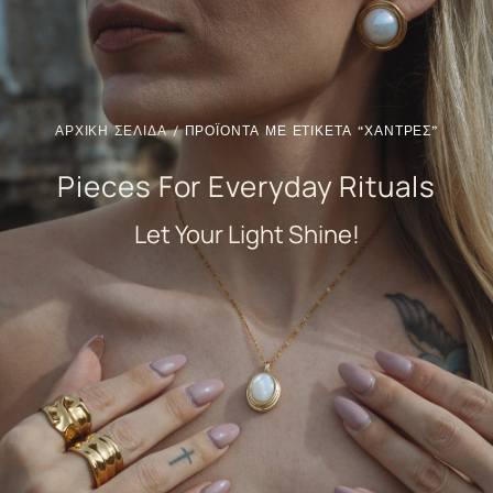
ΑΡΧΙΚΗ ΣΕΛΙΔΑ
/ ΠΡΟΪΟΝΤΑ ΜΕ ΕΤΙΚΕΤΑ “ΧΑΝΤΡΕΣ”
Pieces For Everyday Rituals
Let Your Light Shine!