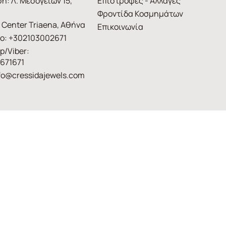
η: Λ. Μεσογείων 15,
Επιστροφές - Αλλαγές
Φροντίδα Κοσμημάτων
 Center Triaena, Αθήνα
Επικοινωνία
ο: +302103002671
p/Viber:
671671
fo@cressidajewels.com