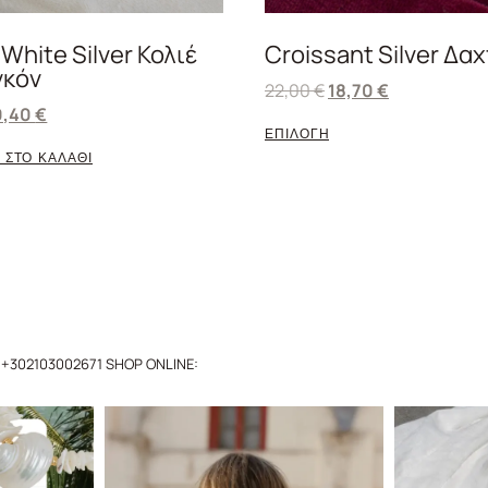
White Silver Κολιέ
Croissant Silver Δα
γκόν
22,00
€
18,70
€
0,40
€
ΕΠΙΛΟΓΗ
 ΣΤΟ ΚΑΛΑΘΙ
+302103002671
SHOP ONLINE: