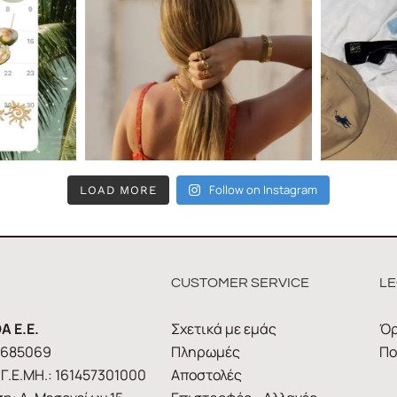
Follow on Instagram
LOAD MORE
CUSTOMER SERVICE
LE
A E.E.
Σχετικά με εμάς
Όρ
1685069
Πληρωμές
Πο
Γ.Ε.ΜΗ.: 161457301000
Αποστολές