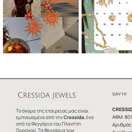
SAY HI
CRESSID
Το όνομα της εταιρείας μας είναι
ΑΦΜ: 80
εμπνευσμένο από την
Cressida
, ένα
από τα Φεγγάρια του Πλανήτη
Αριθμός 
Ουρανού. Τα Φεγγάρια των