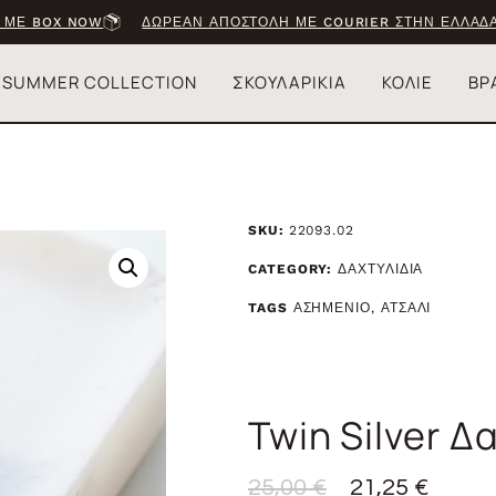
 ΜΕ BOX NOW
ΔΩΡΕΑΝ ΑΠΟΣΤΟΛΗ ΜΕ COURIER ΣΤΗΝ ΕΛΛΑΔΑ
SUMMER COLLECTION
ΣΚΟΥΛΑΡΙΚΙΑ
ΚΟΛΙΕ
ΒΡ
SKU:
22093.02
CATEGORY:
ΔΑΧΤΥΛΙΔΙΑ
TAGS
ΑΣΗΜΕΝΙΟ
,
ΑΤΣΑΛΙ
Twin Silver Δ
25,00
€
21,25
€