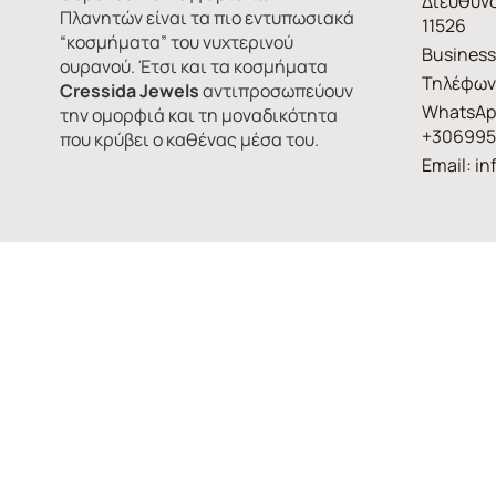
Διεύθυνσ
Πλανητών είναι τα πιο εντυπωσιακά
11526
“κοσμήματα” του νυχτερινού
Business
ουρανού. Έτσι και τα κοσμήματα
Τηλέφων
Cressida Jewels
αντιπροσωπεύουν
WhatsAp
την ομορφιά και τη μοναδικότητα
+306995
που κρύβει ο καθένας μέσα του.
Email:
in